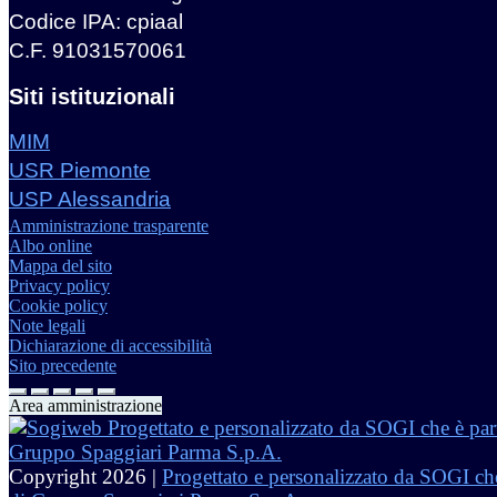
Codice IPA: cpiaal
C.F. 91031570061
Siti istituzionali
MIM
USR Piemonte
USP Alessandria
Amministrazione trasparente
Albo online
Mappa del sito
Privacy policy
Cookie policy
Note legali
Dichiarazione di accessibilità
Sito precedente
Area amministrazione
Copyright 2026 |
Progettato e personalizzato da SOGI che