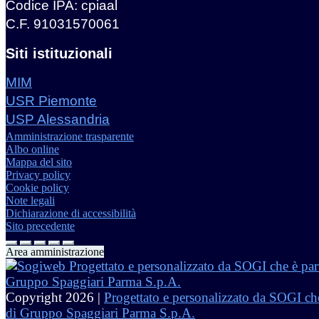
Codice IPA: cpiaal
C.F. 91031570061
Siti istituzionali
MIM
USR Piemonte
USP Alessandria
Amministrazione trasparente
Albo online
Mappa del sito
Privacy policy
Cookie policy
Note legali
Dichiarazione di accessibilità
Sito precedente
Area amministrazione
Copyright 2026 |
Progettato e personalizzato da SOGI che
di Gruppo Spaggiari Parma S.p.A.