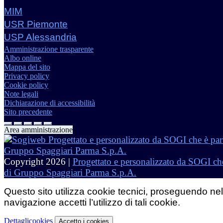
MIM
USR Piemonte
USP Alessandria
Amministrazione trasparente
Albo online
Mappa del sito
Privacy policy
Cookie policy
Note legali
Dichiarazione di accessibilità
Sito precedente
Area amministrazione
Copyright 2026 |
Progettato e personalizzato da SOGI che
di Gruppo Spaggiari Parma S.p.A.
Questo sito utilizza cookie tecnici, proseguendo nel
navigazione accetti l’utilizzo di tali cookie.
Dettagli
cookies
Accetto
i cookies