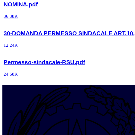
NOMINA.pdf
36.38K
30-DOMANDA PERMESSO SINDACALE ART.10.
12.24K
Permesso-sindacale-RSU.pdf
24.68K