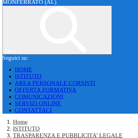
MONFERRATO (AL)
Cerca
Seguici su:
HOME
ISTITUTO
AREA PERSONALE CORSISTI
OFFERTA FORMATIVA
COMUNICAZIONI
SERVIZI ONLINE
CONTATTACI
Home
ISTITUTO
TRASPARENZA E PUBBLICITA’ LEGALE