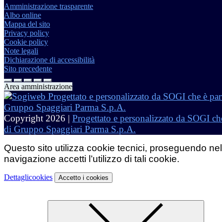
Amministrazione trasparente
Albo online
Mappa del sito
Privacy policy
Cookie policy
Note legali
Dichiarazione di accessibilità
Sito precedente
Area amministrazione
Copyright 2026 |
Progettato e personalizzato da SOGI che
di Gruppo Spaggiari Parma S.p.A.
Questo sito utilizza cookie tecnici, proseguendo nel
navigazione accetti l’utilizzo di tali cookie.
Dettagli
cookies
Accetto
i cookies