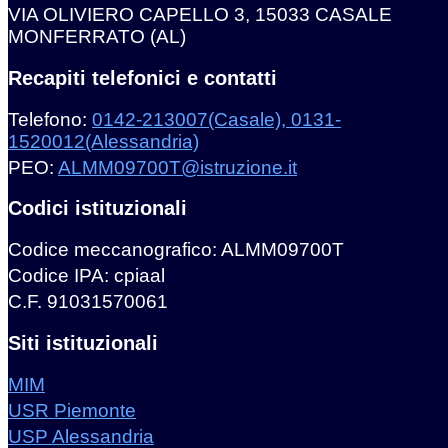
VIA OLIVIERO CAPELLO 3, 15033 CASALE
MONFERRATO (AL)
Recapiti telefonici e contatti
Telefono:
0142-213007(Casale), 0131-
1520012(Alessandria)
PEO:
ALMM09700T@istruzione.it
Codici istituzionali
Codice meccanografico: ALMM09700T
Codice IPA: cpiaal
C.F. 91031570061
Siti istituzionali
MIM
USR Piemonte
USP Alessandria