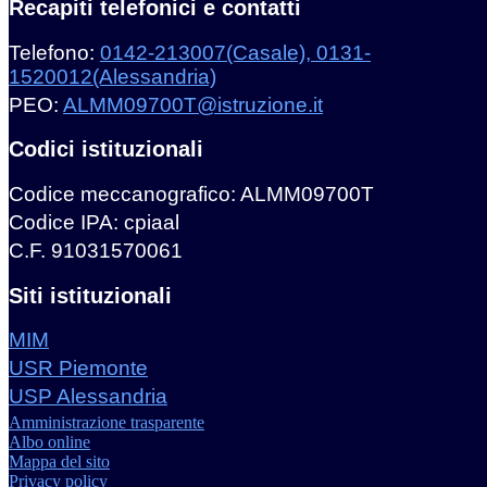
Recapiti telefonici e contatti
Telefono:
0142-213007(Casale), 0131-
1520012(Alessandria)
PEO:
ALMM09700T@istruzione.it
Codici istituzionali
Codice meccanografico: ALMM09700T
Codice IPA: cpiaal
C.F. 91031570061
Siti istituzionali
MIM
USR Piemonte
USP Alessandria
Amministrazione trasparente
Albo online
Mappa del sito
Privacy policy