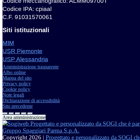
Codice meccanografico: ALMM09700T
Codice IPA: cpiaal
C.F. 91031570061
Siti istituzionali
MIM
USR Piemonte
USP Alessandria
Amministrazione trasparente
Albo online
Mappa del sito
Privacy policy
Cookie policy
Note legali
Dichiarazione di accessibilità
Sito precedente
Area amministrazione
Copyright 2026 |
Progettato e personalizzato da SOGI che