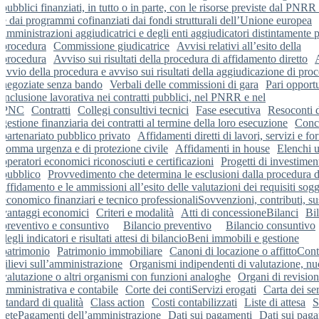
pubblici finanziati, in tutto o in parte, con le risorse previste dal PNR
e dai programmi cofinanziati dai fondi strutturali dell’Unione europea
amministrazioni aggiudicatrici e degli enti aggiudicatori distintamente 
procedura
Commissione giudicatrice
Avvisi relativi all’esito della
procedura
Avviso sui risultati della procedura di affidamento diretto
avvio della procedura e avviso sui risultati della aggiudicazione di pro
negoziate senza bando
Verbali delle commissioni di gara
Pari opportu
inclusione lavorativa nei contratti pubblici, nel PNRR e nel
PNC
Contratti
Collegi consultivi tecnici
Fase esecutiva
Resoconti d
gestione finanziaria dei contratti al termine della loro esecuzione
Conce
partenariato pubblico privato
Affidamenti diretti di lavori, servizi e for
somma urgenza e di protezione civile
Affidamenti in house
Elenchi uf
operatori economici riconosciuti e certificazioni
Progetti di investimen
pubblico
Provvedimento che determina le esclusioni dalla procedura d
affidamento e le ammissioni all’esito delle valutazioni dei requisiti sogg
economico finanziari e tecnico professionali
Sovvenzioni, contributi, su
vantaggi economici
Criteri e modalità
Atti di concessione
Bilanci
Bi
preventivo e consuntivo
Bilancio preventivo
Bilancio consuntivo
degli indicatori e risultati attesi di bilancio
Beni immobili e gestione
patrimonio
Patrimonio immobiliare
Canoni di locazione o affitto
Contr
rilievi sull’amministrazione
Organismi indipendenti di valutazione, nuc
valutazione o altri organismi con funzioni analoghe
Organi di revisio
amministrativa e contabile
Corte dei conti
Servizi erogati
Carta dei ser
standard di qualità
Class action
Costi contabilizzati
Liste di attesa
S
rete
Pagamenti dell’amministrazione
Dati sui pagamenti
Dati sui paga