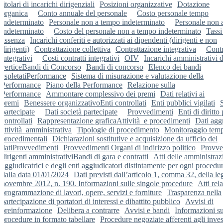
titolari di incarichi dirigenziali
Posizioni organizzative
Dotazione
organica
Conto annuale del personale
Costo personale tempo
indeterminato
Personale non a tempo indeterminato
Personale non 
indeterminato
Costo del personale non a tempo indeterminato
Tassi
assenza
Incarichi conferiti e autorizzati ai dipendenti (dirigenti e non
dirigenti)
Contrattazione collettiva
Contrattazione integrativa
Contr
integrativi
Costi contratti integrativi
OIV
Incarichi amministrativi d
vertice
Bandi di Concorso
Bandi di concorso
Elenco dei bandi
espletati
Performance
Sistema di misurazione e valutazione della
Performance
Piano della Performance
Relazione sulla
Performance
Ammontare complessivo dei premi
Dati relativi ai
premi
Benessere organizzativo
Enti controllati
Enti pubblici vigilati
partecipate
Dati società partecipate
Provvedimenti
Enti di diritto
controllati
Rappresentazione grafica
Attività e procedimenti
Dati agg
attività amministrativa
Tipologie di procedimento
Monitoraggio tem
procedimentali
Dichiarazioni sostitutive e acquisizione da ufficio dei
dati
Provvedimenti
Provvedimenti Organi di indirizzo politico
Provve
dirigenti amministrativi
Bandi di gara e contratti
Atti delle amministraz
aggiudicatrici e degli enti aggiudicatori distintamente per ogni procedur
dalla data 01/01/2024
Dati previsti dall’articolo 1, comma 32, della le
novembre 2012, n. 190. Informazioni sulle singole procedure
Atti rela
programmazione di lavori, opere, servizi e forniture
Trasparenza nella
partecipazione di portatori di interessi e dibattito pubblico
Avvisi di
preinformazione
Delibera a contrarre
Avvisi e bandi
Informazioni su
procedure in formato tabellare
Procedure negoziate afferenti agli inve