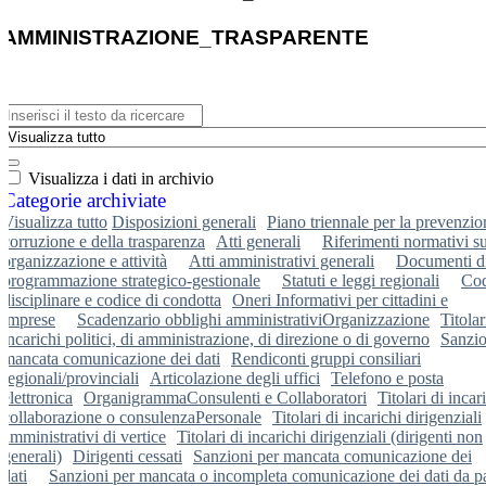
AMMINISTRAZIONE_TRASPARENTE
Visualizza i dati in archivio
Categorie archiviate
Visualizza tutto
Disposizioni generali
Piano triennale per la prevenzio
corruzione e della trasparenza
Atti generali
Riferimenti normativi s
organizzazione e attività
Atti amministrativi generali
Documenti d
programmazione strategico-gestionale
Statuti e leggi regionali
Cod
disciplinare e codice di condotta
Oneri Informativi per cittadini e
imprese
Scadenzario obblighi amministrativi
Organizzazione
Titolar
incarichi politici, di amministrazione, di direzione o di governo
Sanzio
mancata comunicazione dei dati
Rendiconti gruppi consiliari
regionali/provinciali
Articolazione degli uffici
Telefono e posta
elettronica
Organigramma
Consulenti e Collaboratori
Titolari di incar
collaborazione o consulenza
Personale
Titolari di incarichi dirigenziali
amministrativi di vertice
Titolari di incarichi dirigenziali (dirigenti non
generali)
Dirigenti cessati
Sanzioni per mancata comunicazione dei
dati
Sanzioni per mancata o incompleta comunicazione dei dati da pa