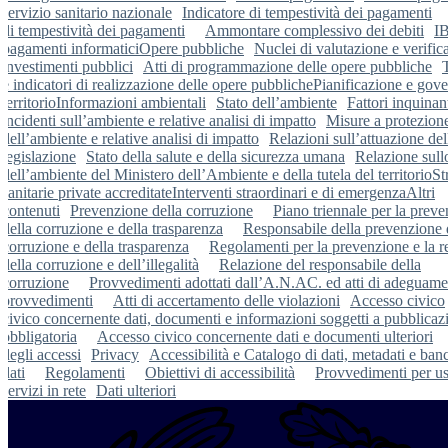
servizio sanitario nazionale
Indicatore di tempestività dei pagamenti
di tempestività dei pagamenti
Ammontare complessivo dei debiti
I
pagamenti informatici
Opere pubbliche
Nuclei di valutazione e verific
investimenti pubblici
Atti di programmazione delle opere pubbliche
e indicatori di realizzazione delle opere pubbliche
Pianificazione e gove
territorio
Informazioni ambientali
Stato dell’ambiente
Fattori inquinan
incidenti sull’ambiente e relative analisi di impatto
Misure a protezion
dell’ambiente e relative analisi di impatto
Relazioni sull’attuazione del
legislazione
Stato della salute e della sicurezza umana
Relazione sullo
dell’ambiente del Ministero dell’Ambiente e della tutela del territorio
St
sanitarie private accreditate
Interventi straordinari e di emergenza
Altri
contenuti
Prevenzione della corruzione
Piano triennale per la prev
della corruzione e della trasparenza
Responsabile della prevenzione 
corruzione e della trasparenza
Regolamenti per la prevenzione e la r
della corruzione e dell’illegalità
Relazione del responsabile della
corruzione
Provvedimenti adottati dall’A.N.AC. ed atti di adeguamen
provvedimenti
Atti di accertamento delle violazioni
Accesso civico
civico concernente dati, documenti e informazioni soggetti a pubblicaz
obbligatoria
Accesso civico concernente dati e documenti ulteriori
degli accessi
Privacy
Accessibilità e Catalogo di dati, metadati e ban
dati
Regolamenti
Obiettivi di accessibilità
Provvedimenti per us
servizi in rete
Dati ulteriori